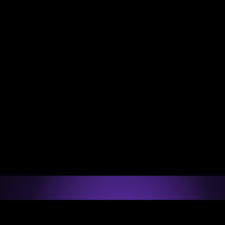
10+
Países para onde já realizamos pessoas 
entre a América do Norte e a União 
Europeia.
United 
6-9 meses
Germany
Ireland
Kingdom
Tempo médio para conquistar uma 
realocação com um novo emprego