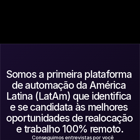
nited 
Europe (EU)
Ireland
Ma
ingdom
Somos a primeira plataforma 
de automação da América 
Latina (LatAm) que identifica 
e se candidata às melhores 
oportunidades de realocação 
e trabalho 100% remoto.
Conseguimos entrevistas por você