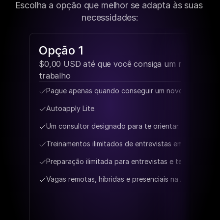
Escolha a opção que melhor se adapta às suas 
necessidades:
Opção 1
Op
$0,00 USD até que você consiga um novo 
$199
trabalho
Aut
Pague apenas quando conseguir um novo emprego.
Fas
Autoapply Lite.
Um 
Um consultor designado para te orientar.
Pre
Treinamentos ilimitados de entrevistas em inglês.
Pri
Preparação ilimitada para entrevistas e testes técnic
Pre
Vagas remotas, híbridas e presenciais na América Lati
Rec
Vag