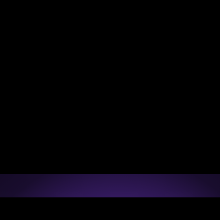
200+
M a 
Colocaciones durante los últimos 12 
Nu
meses.
em