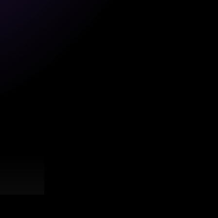
lente”.
jo con 
 