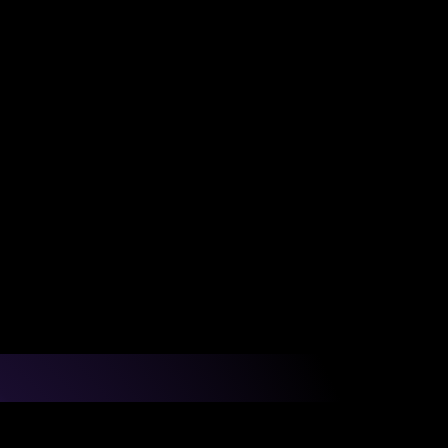
88.7%
estro ratio de éxito para conseguir 
pleos remotos con un mayor pago.