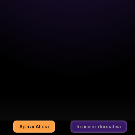
ntina: “El acompañamiento a lo largo del proceso es exce
Julian Marc
EXTJS DEVELOPER
INKEDIN AQUÍ
empleado en una empresa con gran calidad humana y traba
ecto que me resulta muy interesante y retador, ganando en
"
scar Nava Trujillo
ENIOR TECHNICAL MANAGER
INKEDIN AQUÍ
Aplicar Ahora
Reunión informativa