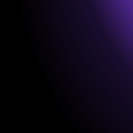
Dominic
S
B
De la R
F
B