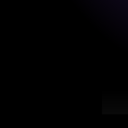
De Arge
N
L
"Estoy 
un proy
dolares
O
S
L