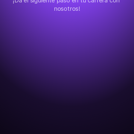
¡Da el siguiente paso en tu carrera con 
nosotros!
ano, trabajando remoto para una empresa de Jacksonville,
Nahum Santana
OFTWARE ENGINEER (RUBY ON RAILS, PYTHON)
LOG AQUÍ
epública Dominicana, logró un trabajo remoto con una em
Marco De La Cruz
ULLSTACK DEVELOPER (LARAVEL/VUEJS)
LOG AQUÍ